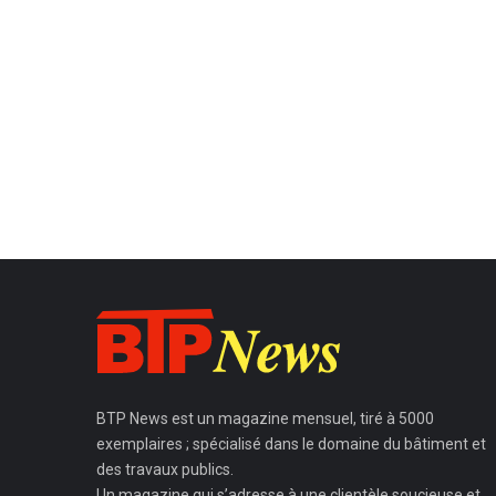
BTP News
est un magazine mensuel, tiré à 5000
exemplaires ; spécialisé dans le domaine du bâtiment et
des travaux publics.
Un magazine qui s’adresse à une clientèle soucieuse et