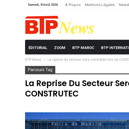
À Propos
Mentions Légales
Newsl
Samedi, 8 Août 2026
ÉDITORIAL
ZOOM
BTP MAROC
BTP INTERNAT
BTP News
La reprise du secteur sera constatée lors de CO
Parcourir Tag
La Reprise Du Secteur Se
CONSTRUTEC