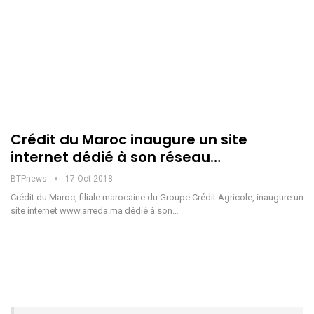
Crédit du Maroc inaugure un site
internet dédié à son réseau…
BTPnews
17 Oct 2018
Crédit du Maroc, filiale marocaine du Groupe Crédit Agricole, inaugure un
site internet www.arreda.ma dédié à son…