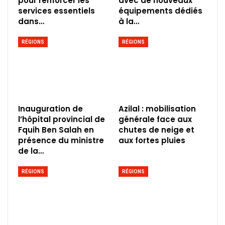
pour renforcer les
avec de nouveaux
services essentiels
équipements dédiés
dans…
à la…
RÉGIONS
RÉGIONS
Inauguration de
Azilal : mobilisation
l’hôpital provincial de
générale face aux
Fquih Ben Salah en
chutes de neige et
présence du ministre
aux fortes pluies
de la…
RÉGIONS
RÉGIONS