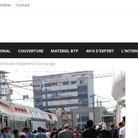
letter
Contact
IONAL
COUVERTURE
MATÉRIEL BTP
AVIS D’EXPERT
L’INTER
méliorer l’expérience de voyage