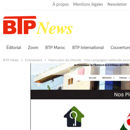
vendredi, 7 août 2026
À propos
Mentions légales
Newsletter
Éditorial
Zoom
BTP Maroc
BTP International
Couvertur
BTP News
Evénement
Marocains du Monde : Une campagne nationale pour m