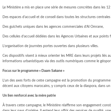
Le Ministère a mis en place une série de mesures concrètes dans les 1
Des espaces d’accueil et de conseil dans toutes les structures centrale
Des guichets uniques dans les agences commerciales d’Al Omrane,
Des cellules d’accueil dédiées dans les Agences Urbaines et aux points fr
L’organisation de journées portes ouvertes dans plusieurs villes.
Ces dispositifs visent à mieux orienter les MRE dans leurs projets liés au
informations urbanistiques via des outils numériques comme le géoporta
Focus sur le programme « Daam Sakane »
L’un des axes forts de cette campagne est la promotion du programme d
décent aux citoyens marocains, y compris ceux de la diaspora, dans un 
Un lien renforcé avec la mère patrie
À travers cette campagne, le Ministère réaffirme son engagement consta
dans leur pays d’origine. Il entend leur offrir des services de qualité, un