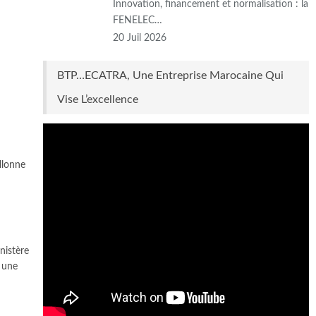
Innovation, financement et normalisation : la
FENELEC…
20 Juil 2026
BTP…ECATRA, Une Entreprise Marocaine Qui
Vise L’excellence
llonne
nistère
 une