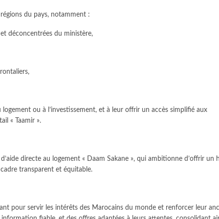
2 régions du pays, notamment :
s et déconcentrées du ministère,
ontaliers,
 logement ou à l’investissement, et à leur offrir un accès simplifié aux
il « Taamir ».
’aide directe au logement « Daam Sakane », qui ambitionne d’offrir un h
cadre transparent et équitable.
nt pour servir les intérêts des Marocains du monde et renforcer leur an
e information fiable, et des offres adaptées à leurs attentes, consolidant ai