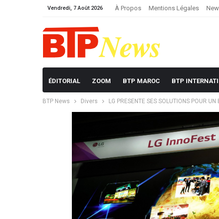
À Propos
Mentions Légales
News
Vendredi, 7 Août 2026
ÉDITORIAL
ZOOM
BTP MAROC
BTP INTERNAT
BTP News
Divers
LG PRESENTE SES SOLUTIONS POUR UN E