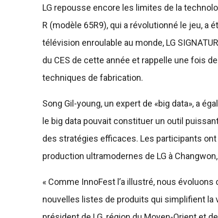
LG repousse encore les limites de la technol
R (modèle 65R9), qui a révolutionné le jeu, a é
télévision enroulable au monde, LG SIGNATURE
du CES de cette année et rappelle une fois de 
techniques de fabrication.
Song Gil-young, un expert de «big data», a é
le big data pouvait constituer un outil puissa
des stratégies efficaces. Les participants ont 
production ultramodernes de LG à Changwon, v
« Comme InnoFest l’a illustré, nous évoluons
nouvelles listes de produits qui simplifient 
président de LG, région du Moyen-Orient et de l