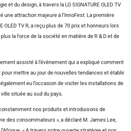
ogie et du design, à travers la LG SIGNATURE OLED TV
té une attraction majeure à l’InnoFest. La première
 OLED TV R, a reçu plus de 70 prix et honneurs lors
plus la force de la société en matière de R & D et de
galement assisté à l’évènement qui a expliqué comment
nt pour mettre au jour de nouvelles tendances et établir
également eu l’occasion de visiter les installations de
ille située au sud du pays.
 constamment nos produits et introduisons de
la vie des consommateurs », a déclaré M. James Lee,
’Afrique. « A travers notre ouverte stratégie et nos