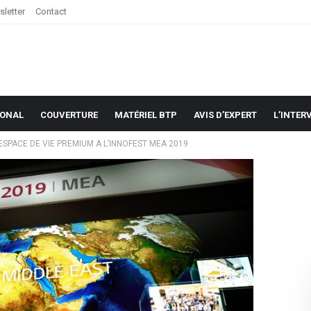
letter
Contact
IONAL
COUVERTURE
MATÉRIEL BTP
AVIS D’EXPERT
L’INTER
SPACE DE VIE PREMIUM A L’INNOFEST MEA 2019