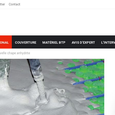
tter
Contact
IONAL
COUVERTURE
MATÉRIEL BTP
AVIS D’EXPERT
L’INTER
velle chape anhydrite