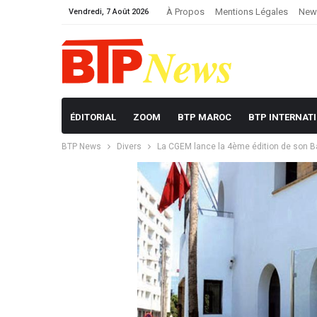
À Propos
Mentions Légales
News
Vendredi, 7 Août 2026
ÉDITORIAL
ZOOM
BTP MAROC
BTP INTERNAT
BTP News
Divers
La CGEM lance la 4ème édition de son B