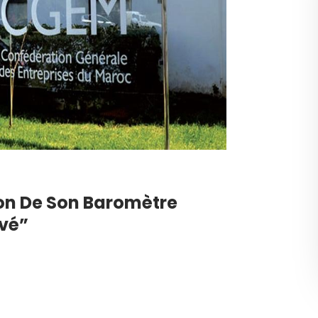
on De Son Baromètre
ivé”