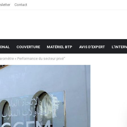
letter
Contact
IONAL
COUVERTURE
MATÉRIEL BTP
AVIS D’EXPERT
L’INTER
aromètre « Performance du secteur privé”