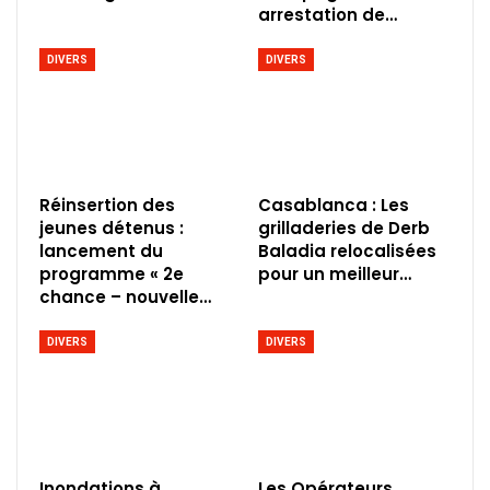
arrestation de…
DIVERS
DIVERS
Réinsertion des
Casablanca : Les
jeunes détenus :
grilladeries de Derb
lancement du
Baladia relocalisées
programme « 2e
pour un meilleur…
chance – nouvelle…
DIVERS
DIVERS
Inondations à
Les Opérateurs