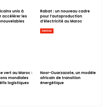
icains unis à
Rabat : un nouveau cadre
 accélérer les
pour l’autoproduction
enouvelables
d’électricité au Maroc
ENERGIE
e vert au Maroc :
Noor-Ouarzazate, un modèle
ions mondiales
africain de transition
éfis logistiques
énergétique