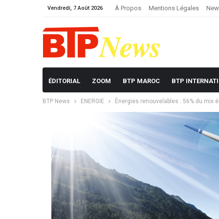
À Propos
Mentions Légales
News
Vendredi, 7 Août 2026
ÉDITORIAL
ZOOM
BTP MAROC
BTP INTERNAT
BTP News
ENERGIE
Énergies renouvelables : 56% du mix é