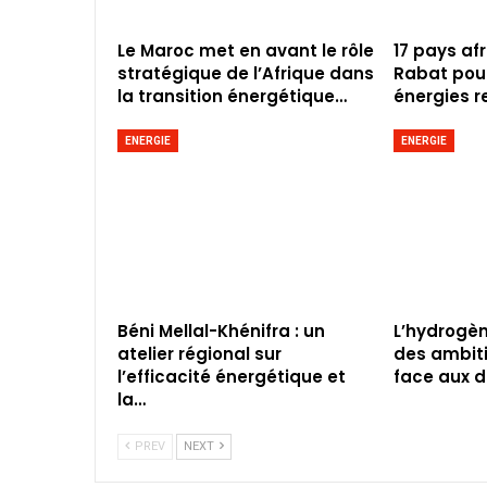
Le Maroc met en avant le rôle
17 pays afr
stratégique de l’Afrique dans
Rabat pour
la transition énergétique…
énergies r
ENERGIE
ENERGIE
Béni Mellal-Khénifra : un
L’hydrogèn
atelier régional sur
des ambit
l’efficacité énergétique et
face aux d
la…
PREV
NEXT