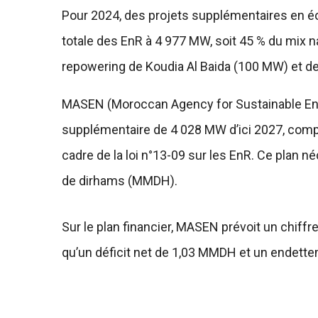
Pour 2024, des projets supplémentaires en éol
totale des EnR à 4 977 MW, soit 45 % du mix na
repowering de Koudia Al Baida (100 MW) et d
MASEN (Moroccan Agency for Sustainable Ene
supplémentaire de 4 028 MW d’ici 2027, compl
cadre de la loi n°13-09 sur les EnR. Ce plan n
de dirhams (MMDH).
Sur le plan financier, MASEN prévoit un chiff
qu’un déficit net de 1,03 MMDH et un endett