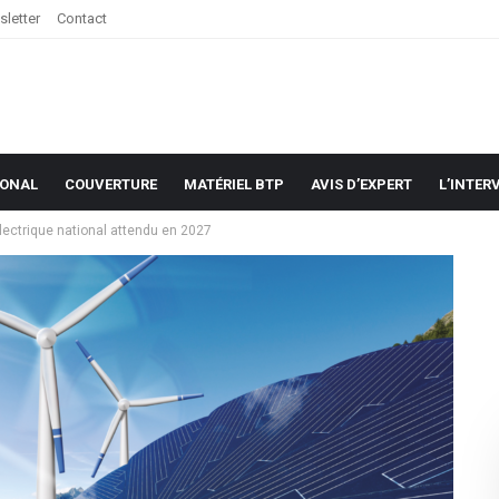
letter
Contact
IONAL
COUVERTURE
MATÉRIEL BTP
AVIS D’EXPERT
L’INTER
lectrique national attendu en 2027