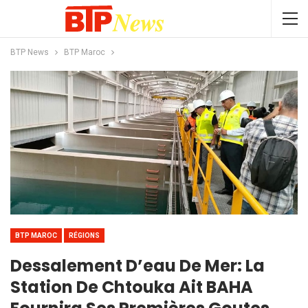
BTP News
BTP Maroc
BTP MAROC
RÉGIONS
Dessalement D’eau De Mer: La
Station De Chtouka Ait BAHA