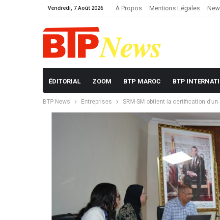
À Propos
Mentions Légales
News
Vendredi, 7 Août 2026
ÉDITORIAL
ZOOM
BTP MAROC
BTP INTERNAT
BTP News
Entreprises
SRM-SM obtient la certification d’