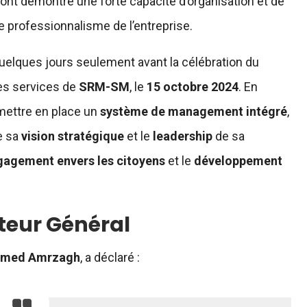
, ont démontré une forte capacité d’organisation et de
 le professionnalisme de l’entreprise.
t quelques jours seulement avant la célébration du
es services de
SRM-SM
, le
15 octobre 2024
. En
à mettre en place un
système de management intégré
,
de sa
vision stratégique
et le
leadership
de sa
gagement envers les citoyens
et le
développement
cteur Général
hamed Amrzagh
, a déclaré :